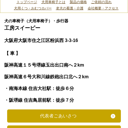
トップページ
犬用車椅子とは
製品の価格
ご依頼の流れ
犬用くつ・おむつカバー
老犬の看護・介護
会社概要・アクセス
犬の車椅子（犬用車椅子）・歩行器
工房スイーピー
大阪府大阪市住之江区粉浜西 3-3-16
【 車 】
阪神高速１５号堺線玉出出口南へ２km
阪神高速６号大和川線鉄砲出口北へ２km
・南海本線 住吉大社駅：徒歩６分
・阪堺線 住吉鳥居前駅：徒歩７分
代表者ごあいさつ