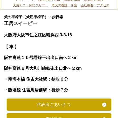
犬用くつ・おむつカバー
老犬の看護・介護
会社概要・アクセス
犬の車椅子（犬用車椅子）・歩行器
工房スイーピー
大阪府大阪市住之江区粉浜西 3-3-16
【 車 】
阪神高速１５号堺線玉出出口南へ２km
阪神高速６号大和川線鉄砲出口北へ２km
・南海本線 住吉大社駅：徒歩６分
・阪堺線 住吉鳥居前駅：徒歩７分
代表者ごあいさつ