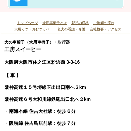
トップページ
犬用車椅子とは
製品の価格
ご依頼の流れ
犬用くつ・おむつカバー
老犬の看護・介護
会社概要・アクセス
犬の車椅子（犬用車椅子）・歩行器
工房スイーピー
大阪府大阪市住之江区粉浜西 3-3-16
【 車 】
阪神高速１５号堺線玉出出口南へ２km
阪神高速６号大和川線鉄砲出口北へ２km
・南海本線 住吉大社駅：徒歩６分
・阪堺線 住吉鳥居前駅：徒歩７分