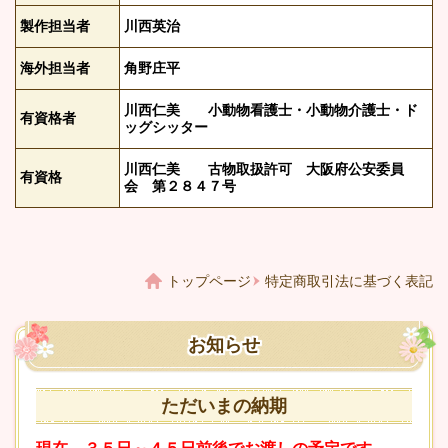
製作担当者
川西英治
海外担当者
角野庄平
川西仁美 小動物看護士・小動物介護士・ド
有資格者
ッグシッター
川西仁美 古物取扱許可 大阪府公安委員
有資格
会 第２８４７号
トップページ
特定商取引法に基づく表記
お知らせ
ただいまの納期