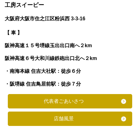
工房スイーピー
大阪府大阪市住之江区粉浜西 3-3-16
【 車 】
阪神高速１５号堺線玉出出口南へ２km
阪神高速６号大和川線鉄砲出口北へ２km
・南海本線 住吉大社駅：徒歩６分
・阪堺線 住吉鳥居前駅：徒歩７分
代表者ごあいさつ
店舗風景