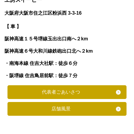
工房スイーピー
大阪府大阪市住之江区粉浜西 3-3-16
【 車 】
阪神高速１５号堺線玉出出口南へ２km
阪神高速６号大和川線鉄砲出口北へ２km
・南海本線 住吉大社駅：徒歩６分
・阪堺線 住吉鳥居前駅：徒歩７分
代表者ごあいさつ
店舗風景