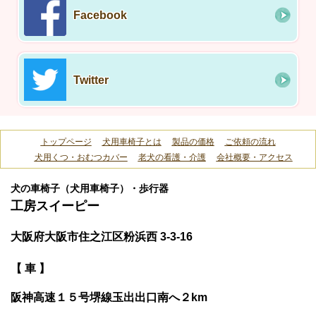
Facebook
Twitter
トップページ
犬用車椅子とは
製品の価格
ご依頼の流れ
犬用くつ・おむつカバー
老犬の看護・介護
会社概要・アクセス
犬の車椅子（犬用車椅子）・歩行器
工房スイーピー
大阪府大阪市住之江区粉浜西 3-3-16
【 車 】
阪神高速１５号堺線玉出出口南へ２km