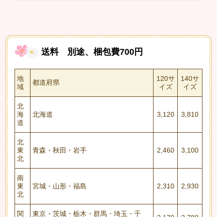
送料
別途、梱包費700円
地
120サ
140サ
都道府県
域
イズ
イズ
北
海
北海道
3,120
3,810
道
北
東
青森・秋田・岩手
2,460
3,100
北
南
東
宮城・山形・福島
2,310
2,930
北
関
東京・茨城・栃木・群馬・埼玉・千