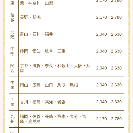
2,170
2,780
東
葉・神奈川・山梨
信
長野・新潟
2,170
2,780
越
北
富山・石川・福井
2,040
2,630
陸
中
静岡・愛知・岐阜・三重
2,040
2,630
部
関
京都・滋賀・奈良・和歌山・大阪・兵
2,040
2,630
西
庫
中
岡山・広島・山口・鳥取・島根
2,040
2,630
国
四
香川・徳島・高知・愛媛
2,040
2,630
国
九
福岡・佐賀・長崎・熊本・大分・宮
2,170
2,780
州
崎・鹿児島